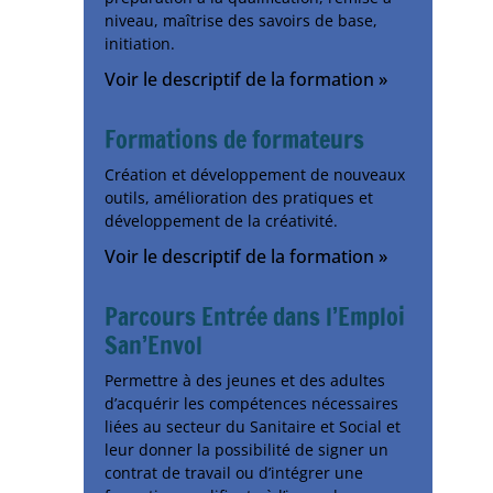
niveau, maîtrise des savoirs de base,
initiation.
Voir le descriptif de la formation »
Formations de formateurs
Création et développement de nouveaux
outils, amélioration des pratiques et
développement de la créativité.
Voir le descriptif de la formation »
Parcours Entrée dans l’Emploi
San’Envol
Permettre à des jeunes et des adultes
d’acquérir les compétences nécessaires
liées au secteur du Sanitaire et Social et
leur donner la possibilité de signer un
contrat de travail ou d’intégrer une