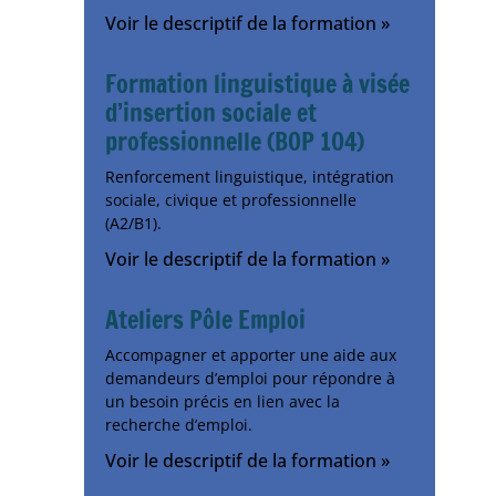
Voir le descriptif de la formation »
Formation linguistique à visée
d’insertion sociale et
professionnelle (BOP 104)
Renforcement linguistique, intégration
sociale, civique et professionnelle
(A2/B1).
Voir le descriptif de la formation »
Ateliers Pôle Emploi
Accompagner et apporter une aide aux
demandeurs d’emploi pour répondre à
un besoin précis en lien avec la
recherche d’emploi.
Voir le descriptif de la formation »