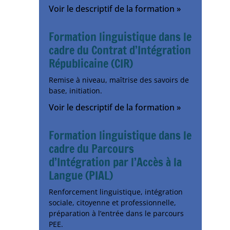
Voir le descriptif de la formation »
Formation linguistique dans le
cadre du Contrat d’Intégration
Républicaine (CIR)
Remise à niveau, maîtrise des savoirs de
base, initiation.
Voir le descriptif de la formation »
Formation linguistique dans le
cadre du Parcours
d’Intégration par l’Accès à la
Langue (PIAL)
Renforcement linguistique, intégration
sociale, citoyenne et professionnelle,
préparation à l’entrée dans le parcours
PEE.