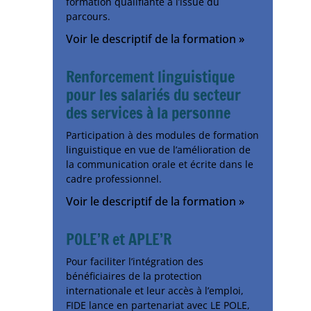
formation qualifiante à l’issue du
parcours.
Voir le descriptif de la formation »
Renforcement linguistique
pour les salariés du secteur
des services à la personne
Participation à des modules de formation
linguistique en vue de l’amélioration de
la communication orale et écrite dans le
cadre professionnel.
Voir le descriptif de la formation »
POLE’R et APLE’R
Pour faciliter l’intégration des
bénéficiaires de la protection
internationale et leur accès à l’emploi,
FIDE lance en partenariat avec LE POLE,