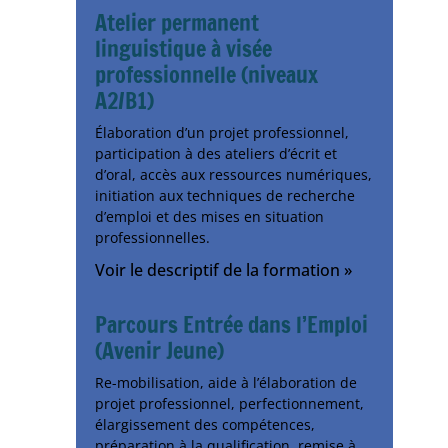
Atelier permanent
linguistique à visée
professionnelle (niveaux
A2/B1)
Élaboration d’un projet professionnel,
participation à des ateliers d’écrit et
d’oral, accès aux ressources numériques,
initiation aux techniques de recherche
d’emploi et des mises en situation
professionnelles.
Voir le descriptif de la formation »
Parcours Entrée dans l’Emploi
(Avenir Jeune)
Re-mobilisation, aide à l’élaboration de
projet professionnel, perfectionnement,
élargissement des compétences,
préparation à la qualification, remise à