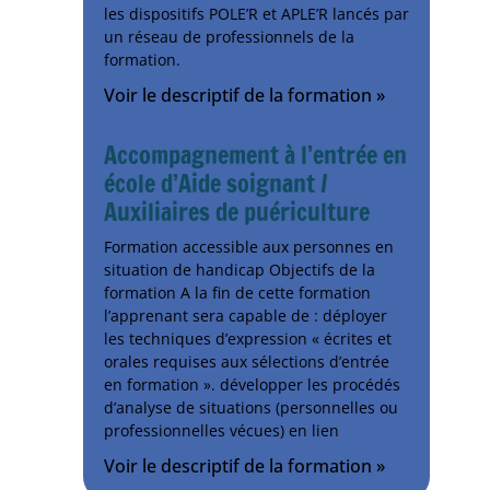
les dispositifs POLE’R et APLE’R lancés par
un réseau de professionnels de la
formation.
Voir le descriptif de la formation »
Accompagnement à l’entrée en
école d’Aide soignant /
Auxiliaires de puériculture
Formation accessible aux personnes en
situation de handicap Objectifs de la
formation A la fin de cette formation
l’apprenant sera capable de : déployer
les techniques d’expression « écrites et
orales requises aux sélections d’entrée
en formation ». développer les procédés
d’analyse de situations (personnelles ou
professionnelles vécues) en lien
Voir le descriptif de la formation »