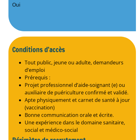
Oui
Conditions d’accès
Tout public, jeune ou adulte, demandeurs
d’emploi
Prérequis :
Projet professionnel d’aide-soignant (e) ou
auxiliaire de puériculture confirmé et validé.
Apte physiquement et carnet de santé à jour
(vaccination)
Bonne communication orale et écrite.
Une expérience dans le domaine sanitaire,
social et médico-social