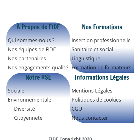
À Propos de FIDE
Nos Formations
Qui sommes-nous ?
Insertion professionnelle
Nos équipes de FIDE
Sanitaire et social
Nos partenaires
Linguistique
Nos engagements qualité
Formation de formateurs
Notre RSE
Informations Légales
Sociale
Mentions Légales
Environnementale
Politiques de cookies
Diversité
CGU
Citoyenneté
Nous contacter
FIDE Copyright 2020